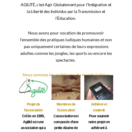
AGILITÉ, c’est Agir Globalement pour l’Intégration et
la Liberté des Individus par la Transmission et
l’Éducation.
Nous avons pour vocation de promouvoir
l’ensemble des pratiques ludiques humaines et non
pas uniquement certaines de leurs expressions
adultes comme les jongles, les sports ou encore les
spectacles.
Nous sommes les architectes du monde ludique
Projet de
Membres de
Adhérer et
l’association
l’assocation
soutenir
Créée en 1999,
L’association est
Pour soutenir
Agilité est une
composée d’une
notre projet en
association qui a
petite dizaine de
adhérant à