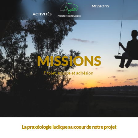
MISSIONS
ACTIVITÉS
Architectes du ludique
MISSIONS
Projet, équipe et adhésion
La praxéologie ludique au coeur de notre projet