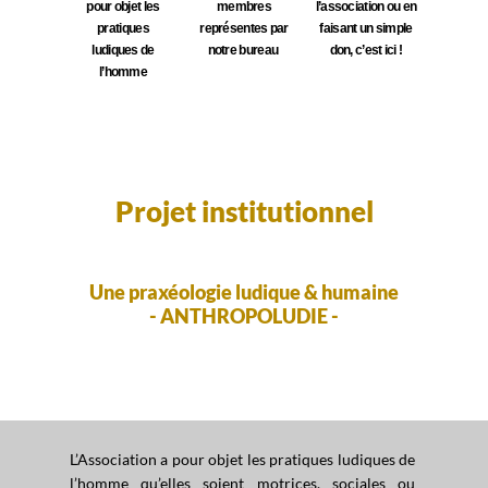
pour objet les
membres
l’association ou en
pratiques
représentes par
faisant un simple
ludiques de
notre bureau
don, c’est ici !
l’homme
Projet institutionnel
Une praxéologie ludique & humaine
- ANTHROPOLUDIE -
L’Association a pour objet les pratiques ludiques de
l’homme qu’elles soient motrices, sociales ou