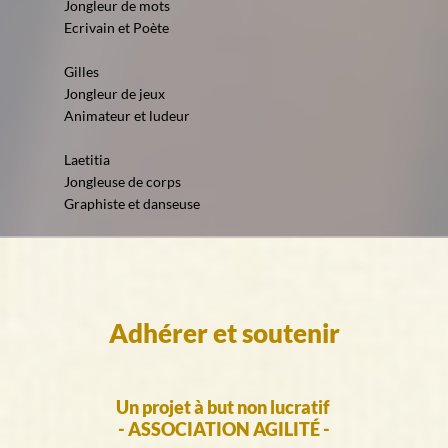
Jongleur de mots
Ecrivain et Poète
Gilles
Jongleur de jeux
Animateur et ludeur
Laetitia
Jongleuse de corps
Graphiste et danseuse
Adhérer et soutenir
Un projet à but non lucratif
- ASSOCIATION AGILITÉ -